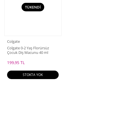
TÜKENDİ
Colgate
Colgate 0-2 Yaş Florürsüz
Çocuk Diş Macunu 40 ml
199,95 TL
STOKTA YOK