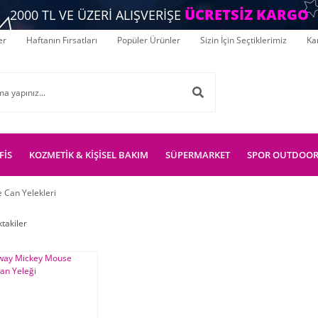
ÜCRETSİZ KARGO
2000 TL VE ÜZERİ ALIŞVERİŞE
er
Haftanın Fırsatları
Popüler Ürünler
Sizin İçin Seçtiklerimiz
Ka
FİS
KOZMETİK & KİŞİSEL BAKIM
SÜPERMARKET
SPOR OUTDOO
 Can Yelekleri
ktakiler