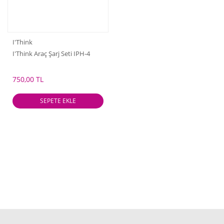
I'Think
I'Think Araç Şarj Seti IPH-4
750,00 TL
SEPETE EKLE