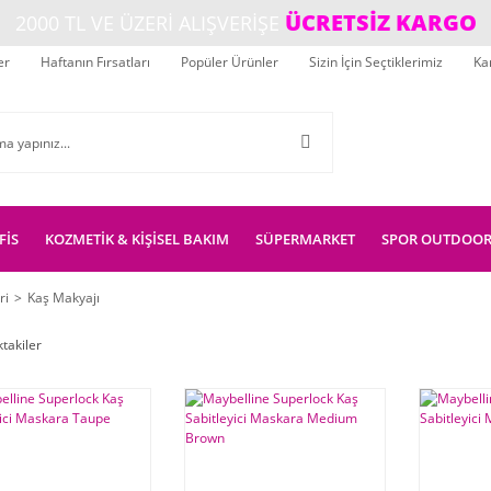
ÜCRETSİZ KARGO
2000 TL VE ÜZERİ ALIŞVERİŞE
er
Haftanın Fırsatları
Popüler Ürünler
Sizin İçin Seçtiklerimiz
Ka
FİS
KOZMETİK & KİŞİSEL BAKIM
SÜPERMARKET
SPOR OUTDOO
ri
Kaş Makyajı
ktakiler