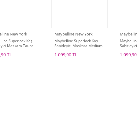
lline New York
Maybelline New York
Maybelli
line Superlock Kaş
Maybelline Superlock Kaş
Maybellin
eyici Maskara Taupe
Sabitleyici Maskara Medium
Sabitleyi
Brown
Brown
,90 TL
1.099,90 TL
1.099,90