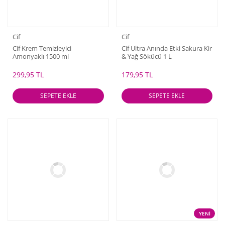
Cif
Cif
Cif Krem Temizleyici
Cif Ultra Anında Etki Sakura Kir
Amonyaklı 1500 ml
& Yağ Sökücü 1 L
299,95 TL
179,95 TL
SEPETE EKLE
SEPETE EKLE
YENİ