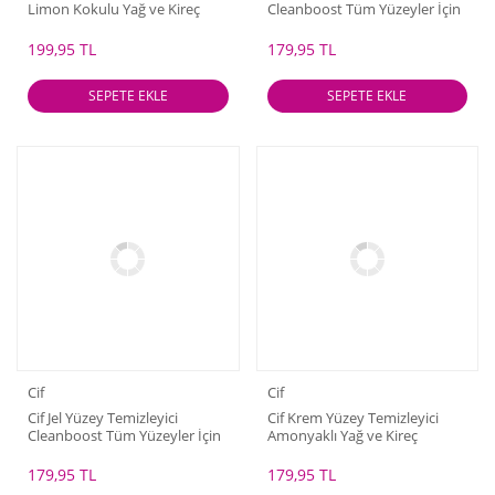
Limon Kokulu Yağ ve Kireç
Cleanboost Tüm Yüzeyler İçin
Sökücü Leke Çıkarıcı 1500 ml
Leke Çıkarıcı Çamaşır Sulu
Çiçek Ferahlığı 750 ml
199,95 TL
179,95 TL
SEPETE EKLE
SEPETE EKLE
Cif
Cif
Cif Jel Yüzey Temizleyici
Cif Krem Yüzey Temizleyici
Cleanboost Tüm Yüzeyler İçin
Amonyaklı Yağ ve Kireç
Leke Çıkarıcı Çamaşır Sulu
Sökücü Leke Çıkarıcı 750 ml
Bahar Ferahlığı 750 ml
179,95 TL
179,95 TL