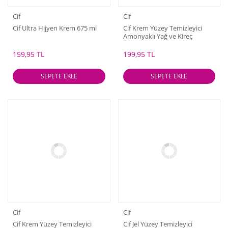
Cif
Cif
Cif Ultra Hijyen Krem 675 ml
Cif Krem Yüzey Temizleyici
Amonyaklı Yağ ve Kireç
Sökücü Leke Çıkarıcı 1500 ml
159,95 TL
199,95 TL
SEPETE EKLE
SEPETE EKLE
Cif
Cif
Cif Krem Yüzey Temizleyici
Cif Jel Yüzey Temizleyici