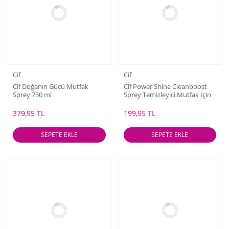
Cif
Cif
Cif Doğanın Gücü Mutfak
Cif Power Shine Cleanboost
Sprey 750 ml
Sprey Temizleyici Mutfak İçin
Temizleyici ve Yağ Çözücü 750
ml
379,95 TL
199,95 TL
SEPETE EKLE
SEPETE EKLE