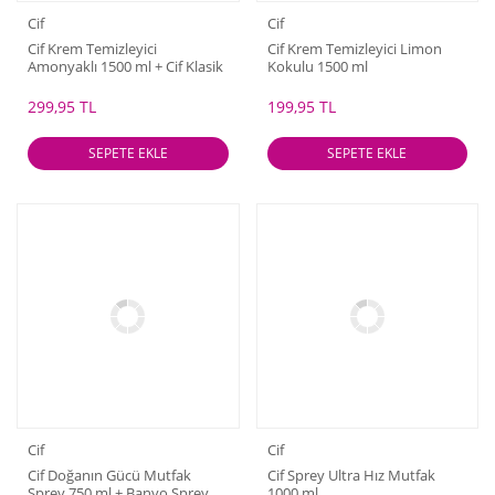
Cif
Cif
Cif Krem Temizleyici
Cif Krem Temizleyici Limon
Amonyaklı 1500 ml + Cif Klasik
Kokulu 1500 ml
5'li Düz Sünger
299,95 TL
199,95 TL
SEPETE EKLE
SEPETE EKLE
Cif
Cif
Cif Doğanın Gücü Mutfak
Cif Sprey Ultra Hız Mutfak
Sprey 750 ml + Banyo Sprey
1000 ml