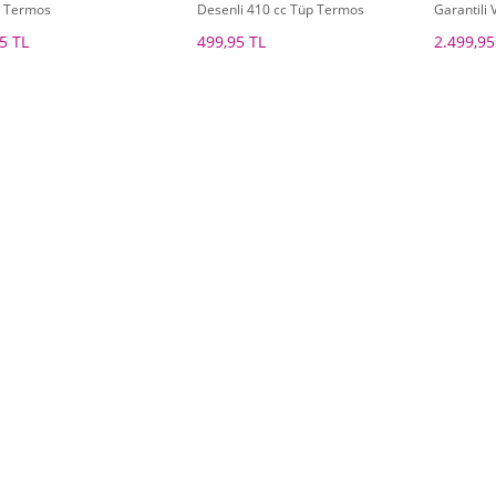
p Termos
Desenli 410 cc Tüp Termos
Garantili
Çelik Ter
5 TL
499,95 TL
2.499,95