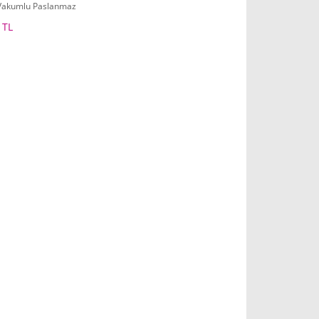
 Vakumlu Paslanmaz
mos
 TL