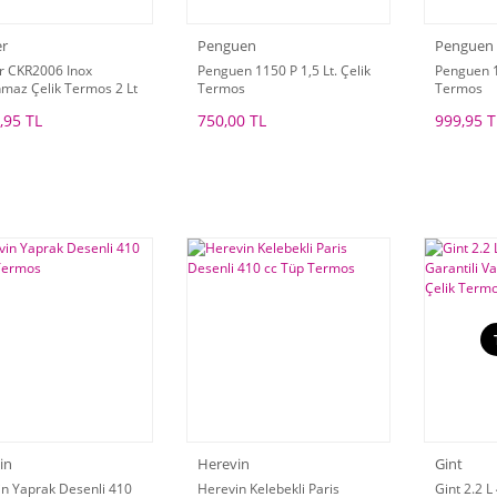
r
Penguen
Penguen
r CKR2006 Inox
Penguen 1150 P 1,5 Lt. Çelik
Penguen 1
maz Çelik Termos 2 Lt
Termos
Termos
,95 TL
750,00 TL
999,95 T
in
Herevin
Gint
n Yaprak Desenli 410
Herevin Kelebekli Paris
Gint 2.2 L