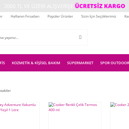
ÜCRETSİZ KARGO
2000 TL VE ÜZERİ ALIŞVERİŞE
er
Haftanın Fırsatları
Popüler Ürünler
Sizin İçin Seçtiklerimiz
Ka
FİS
KOZMETİK & KİŞİSEL BAKIM
SÜPERMARKET
SPOR OUTDOO
ktakiler