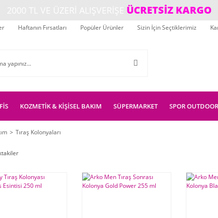
ÜCRETSİZ KARGO
2000 TL VE ÜZERİ ALIŞVERİŞE
er
Haftanın Fırsatları
Popüler Ürünler
Sizin İçin Seçtiklerimiz
Ka
FİS
KOZMETİK & KİŞİSEL BAKIM
SÜPERMARKET
SPOR OUTDOO
kım
Tıraş Kolonyaları
ktakiler