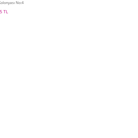
Kolonyası No:4
5 TL