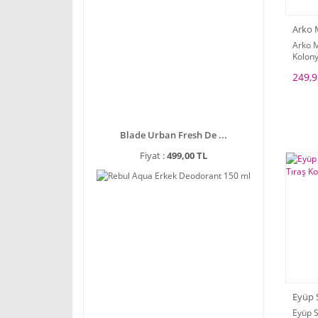
Arko
Arko M
Kolony
249,9
Blade Urban Fresh De ...
Fiyat :
499,00 TL
Eyüp 
Eyüp S