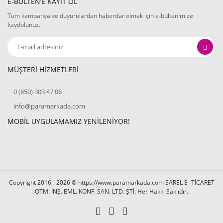
E-BÜLTEN’E KAYIT OL
Tüm kampanya ve duyurulardan haberdar olmak için e-bültenimize
kaydolunuz.
MÜŞTERİ HİZMETLERİ
0 (850) 303 47 06
info@paramarkada.com
MOBİL UYGULAMAMIZ YENİLENİYOR!
Copyright 2016 - 2026 © https://www.paramarkada.com SAREL E- TİCARET
OTM. İNŞ. EML. KONF. SAN. LTD. ŞTİ. Her Hakkı Saklıdır.