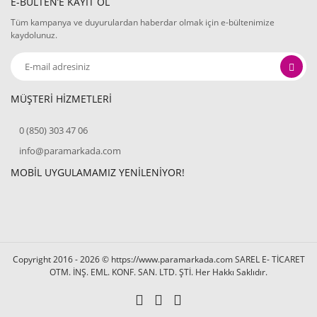
E-BÜLTEN’E KAYIT OL
Tüm kampanya ve duyurulardan haberdar olmak için e-bültenimize
kaydolunuz.
MÜŞTERİ HİZMETLERİ
0 (850) 303 47 06
info@paramarkada.com
MOBİL UYGULAMAMIZ YENİLENİYOR!
Copyright 2016 - 2026 © https://www.paramarkada.com SAREL E- TİCARET
OTM. İNŞ. EML. KONF. SAN. LTD. ŞTİ. Her Hakkı Saklıdır.