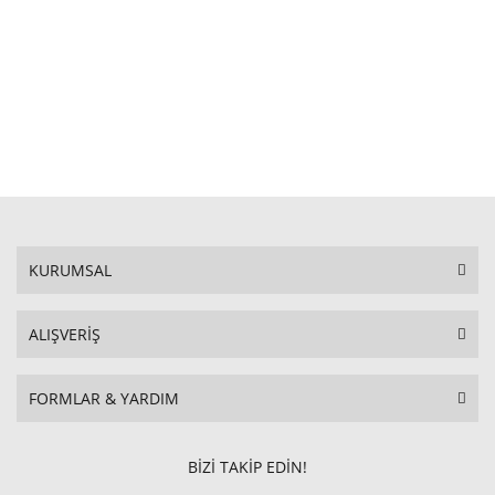
KURUMSAL
ALIŞVERİŞ
FORMLAR & YARDIM
BİZİ TAKİP EDİN!