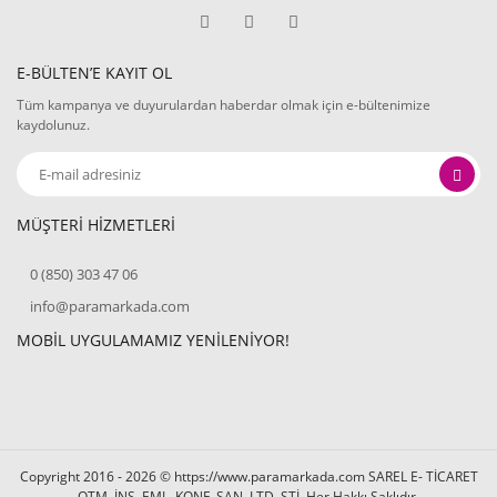
E-BÜLTEN’E KAYIT OL
Tüm kampanya ve duyurulardan haberdar olmak için e-bültenimize
kaydolunuz.
MÜŞTERİ HİZMETLERİ
0 (850) 303 47 06
info@paramarkada.com
MOBİL UYGULAMAMIZ YENİLENİYOR!
Copyright 2016 - 2026 © https://www.paramarkada.com SAREL E- TİCARET
OTM. İNŞ. EML. KONF. SAN. LTD. ŞTİ. Her Hakkı Saklıdır.