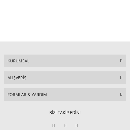
KURUMSAL
ALIŞVERİŞ
FORMLAR & YARDIM
BİZİ TAKİP EDİN!