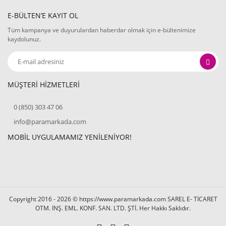
E-BÜLTEN’E KAYIT OL
Tüm kampanya ve duyurulardan haberdar olmak için e-bültenimize
kaydolunuz.
MÜŞTERİ HİZMETLERİ
0 (850) 303 47 06
info@paramarkada.com
MOBİL UYGULAMAMIZ YENİLENİYOR!
Copyright 2016 - 2026 © https://www.paramarkada.com SAREL E- TİCARET
OTM. İNŞ. EML. KONF. SAN. LTD. ŞTİ. Her Hakkı Saklıdır.