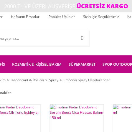
ÜCRETSİZ KARGO
2000 TL VE ÜZERİ ALIŞVERİŞE
er
Haftanın Fırsatları
Popüler Ürünler
Sizin İçin Seçtiklerimiz
Ka
FİS
KOZMETİK & KİŞİSEL BAKIM
SÜPERMARKET
SPOR OUTDOO
akım
Deodorant & Roll-on
Sprey
Emotion Sprey Deodorantlar
ktakiler