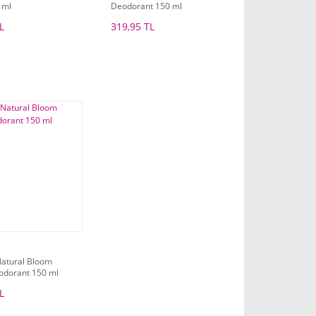
 ml
Deodorant 150 ml
L
319,95 TL
atural Bloom
odorant 150 ml
L