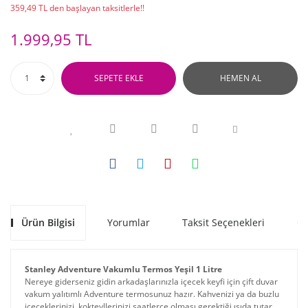
359,49 TL den başlayan taksitlerle!!
1.999,95 TL
SEPETE EKLE
HEMEN AL
Ürün Bilgisi
Yorumlar
Taksit Seçenekleri
Ön
Stanley Adventure Vakumlu Termos Yeşil 1 Litre
Nereye giderseniz gidin arkadaşlarınızla içecek keyfi için çift duvar
vakum yalıtımlı Adventure termosunuz hazır. Kahvenizi ya da buzlu
içeceklerinizi, kokteyllerinizi saatlerce olması gerektiği ısıda tutar.