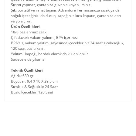
Sızıntı yapmaz, çantanıza güvenle koyabilirsiniz.
Şık, portatif ve rahat taşınır; Adventure Termosunuza sıcak ya da
soğuk içeceğinizi doldurun, kapağını sıkıca kapatın, çantanıza atın
ve yola çıkın.
Ürün Özellikleri
18/8 paslanmaz çelik
Çift duvarlı vakum yalıtımı, BPA içermez
BPA'sız, vakum yalıtımı sayesinde içecekleriniz 24 saat sıcak/soğuk,
120 saat buzlu kalır.
Yalıtımlı kapağı, bardak olarak da kullanılabilir
Sadece elde yıkama
Teknik Özellikleri
Ağırlık:639 gr
Boyutlar: 9,4 X 10 X 29,5 cm
Sıcaklık & Soğukluk: 24 Saat
Buzlu İçecekler: 120 Saat