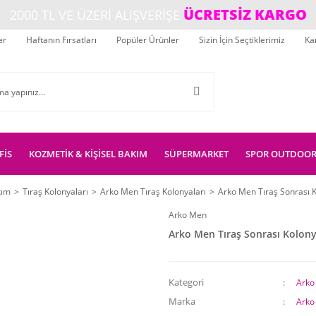
ÜCRETSİZ KARGO
2000 TL VE ÜZERİ ALIŞVERİŞE
er
Haftanın Fırsatları
Popüler Ürünler
Sizin İçin Seçtiklerimiz
Ka
FİS
KOZMETİK & KİŞİSEL BAKIM
SÜPERMARKET
SPOR OUTDOO
kım
Tıraş Kolonyaları
Arko Men Tıraş Kolonyaları
Arko Men Tıraş Sonrası 
Arko Men
Arko Men Tıraş Sonrası Kolon
Kategori
Arko
Marka
Arko