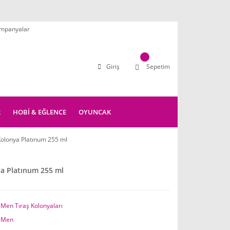
mpanyalar
Giriş
Sepetim
R
HOBİ & EĞLENCE
OYUNCAK
Kolonya Platınum 255 ml
ya Platınum 255 ml
 Men Tıraş Kolonyaları
 Men