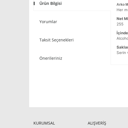
Ürün Bilgisi
Arko M
Her mü
Net Mi
Yorumlar
255
İçinde
Alcoho
Taksit Seçenekleri
Sakla
Serin
Önerileriniz
KURUMSAL
ALIŞVERİŞ