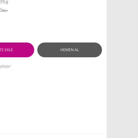
J7TUJ
 Öder
TE EKLE
HEMEN AL
ılaştır