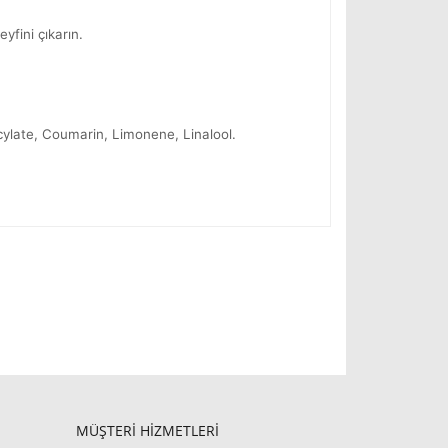
yfini çıkarın.
ylate, Coumarin, Limonene, Linalool.
MÜŞTERİ HİZMETLERİ