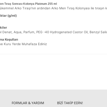
en Tıraş Sonrası Kolonya Platınum 255 ml
kemmel Arko Tıraşı'nın ardından Arko Men Tıraş Kolonyası ile tıraşın ke
ktar (g/ml)
kiler
l Denat, Aqua, Parfum, PEG -40 Hydrogenated Castor Oil, Benzyl Salic
ma Koşulları
 ve Kuru Yerde Muhafaza Ediniz
FORMLAR & YARDIM
BİZİ TAKİP EDİN!