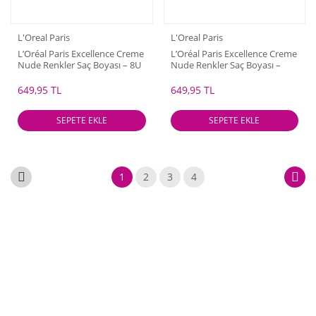
L'Oreal Paris
L'Oreal Paris
L’Oréal Paris Excellence Creme
L’Oréal Paris Excellence Creme
Nude Renkler Saç Boyası – 8U
Nude Renkler Saç Boyası –
Nude Koyu Sarı
10U Nude Açık Sarı
649,95 TL
649,95 TL
SEPETE EKLE
SEPETE EKLE
1
2
3
4