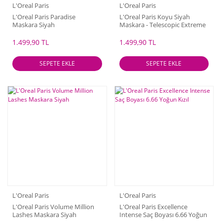
L'Oreal Paris
L'Oreal Paris
L'Oreal Paris Paradise
L'Oreal Paris Koyu Siyah
Maskara Siyah
Maskara - Telescopic Extreme
Lenghtening Mascara Extra
Black
1.499,90 TL
1.499,90 TL
SEPETE EKLE
SEPETE EKLE
L'Oreal Paris
L'Oreal Paris
L'Oreal Paris Volume Million
L'Oreal Paris Excellence
Lashes Maskara Siyah
Intense Saç Boyası 6.66 Yoğun