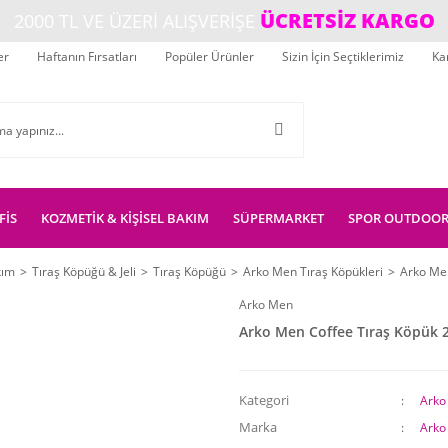
ÜCRETSİZ KARGO
2000 TL VE ÜZERİ ALIŞVERİŞE
er
Haftanın Fırsatları
Popüler Ürünler
Sizin İçin Seçtiklerimiz
Ka
FİS
KOZMETİK & KİŞİSEL BAKIM
SÜPERMARKET
SPOR OUTDOO
kım
Tıraş Köpüğü & Jeli
Tıraş Köpüğü
Arko Men Tıraş Köpükleri
Arko Men
Arko Men
Arko Men Coffee Tıraş Köpük 
Kategori
Arko
Marka
Arko