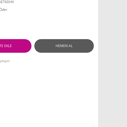
5ET6DHV
 Öder
TE EKLE
HEMEN AL
ılaştır