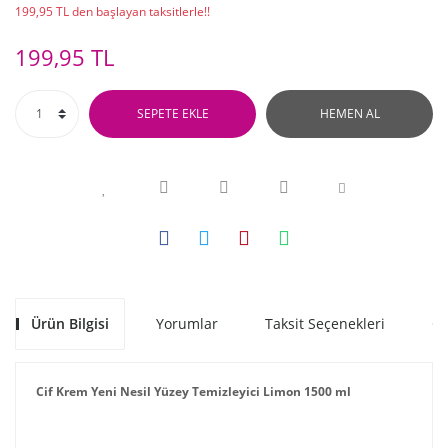
199,95 TL den başlayan taksitlerle!!
199,95 TL
SEPETE EKLE
HEMEN AL
Ürün Bilgisi
Yorumlar
Taksit Seçenekleri
Ön
Cif Krem Yeni Nesil Yüzey Temizleyici Limon 1500 ml