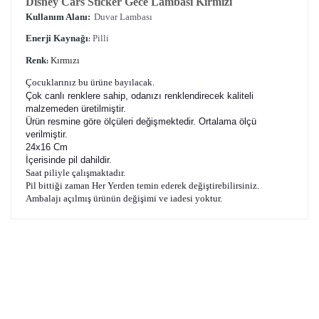
Disney Cars Sticker Gece Lambası Kırmızı
Kullanım Alanı:
Duvar Lambası
Enerji Kaynağı
Pilli
:
Renk
Kırmızı
:
Çocuklarınız bu ürüne bayılacak.
Çok canlı renklere sahip, odanızı renklendirecek kaliteli
malzemeden üretilmiştir.
Ürün resmine göre ölçüleri değişmektedir. Ortalama ölçü
verilmiştir.
24x16 Cm
İçerisinde pil dahildir.
Saat piliyle çalışmaktadır.
Pil bittiği zaman Her Yerden temin ederek değiştirebilirsiniz.
Ambalajı açılmış ürünün değişimi ve iadesi yoktur.