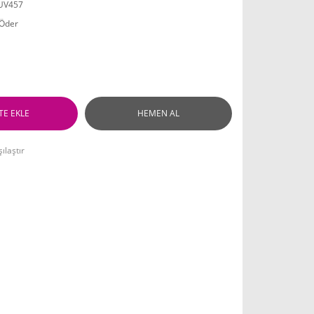
UV457
 Öder
TE EKLE
HEMEN AL
ılaştır