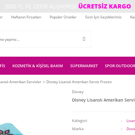
ÜCRETSİZ KARGO
2000 TL VE ÜZERİ ALIŞVERİŞE
er
Haftanın Fırsatları
Popüler Ürünler
Sizin İçin Seçtiklerimiz
Ka
FİS
KOZMETİK & KİŞİSEL BAKIM
SÜPERMARKET
SPOR OUTDOO
sanslı Amerikan Servisler
Disney Lisanslı Amerikan Servis Frozen
Disney
Disney Lisanslı Amerikan Serv
Kategori
Lisan
Marka
Disn