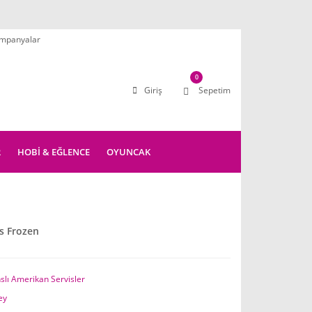
mpanyalar
0
Giriş
Sepetim
R
HOBİ & EĞLENCE
OYUNCAK
is Frozen
slı Amerikan Servisler
ey