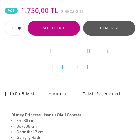
1.750,00 TL
%26
2.350,00 TL
SEPETE EKLE
HEMEN AL
Ürün Bilgisi
Yorumlar
Taksit Seçenekleri
Ön
Disney Princess Lisanslı Okul Çantası
En : 30 cm
Boy : 38 cm
Derinlik : 17 cm
Geniş İç Hacimli