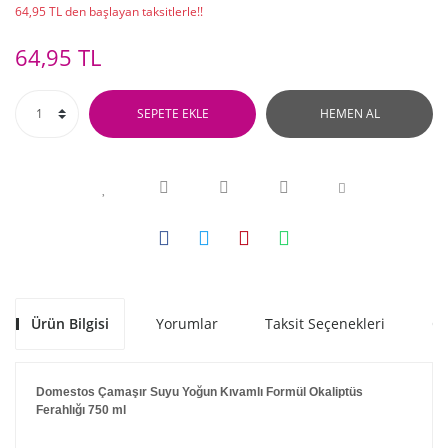
64,95 TL den başlayan taksitlerle!!
64,95 TL
SEPETE EKLE
HEMEN AL
Ürün Bilgisi
Yorumlar
Taksit Seçenekleri
Ön
Domestos Çamaşır Suyu Yoğun Kıvamlı Formül Okaliptüs
Ferahlığı 750 ml