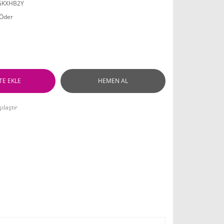
GKXHB2Y
 Öder
TE EKLE
HEMEN AL
ılaştır