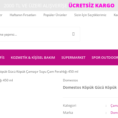
ÜCRETSİZ KARGO
2000 TL VE ÜZERİ ALIŞVERİŞE
er
Haftanın Fırsatları
Popüler Ürünler
Sizin İçin Seçtiklerimiz
Ka
FİS
KOZMETİK & KİŞİSEL BAKIM
SÜPERMARKET
SPOR OUTDOO
öpük Gücü Köpük Çamaşır Suyu Çam Ferahlığı 450 ml
Domestos
Domestos Köpük Gücü Köpük Ç
Kategori
Çama
Marka
Dom