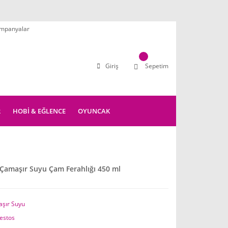
mpanyalar
Giriş
Sepetim
R
HOBİ & EĞLENCE
OYUNCAK
amaşır Suyu Çam Ferahlığı 450 ml
şır Suyu
estos