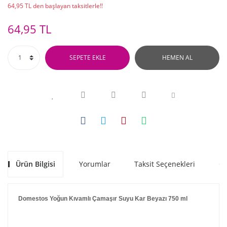
64,95 TL den başlayan taksitlerle!!
64,95 TL
SEPETE EKLE
HEMEN AL
Ürün Bilgisi
Yorumlar
Taksit Seçenekleri
Ön
Domestos Yoğun Kıvamlı Çamaşır Suyu Kar Beyazı 750 ml