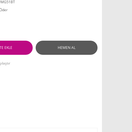
UMG51BT
 Öder
TE EKLE
HEMEN AL
ılaştır