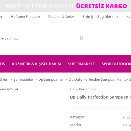
ÜCRETSİZ KARGO
2000 TL VE ÜZERİ ALIŞVERİŞE
er
Haftanın Fırsatları
Popüler Ürünler
Sizin İçin Seçtiklerimiz
Ka
FİS
KOZMETİK & KİŞİSEL BAKIM
SÜPERMARKET
SPOR OUTDOO
nleri
Şampuanlar
Dp Şampuanlar
Dp Daily Perfection Şampuan Pamuk S
Daily Perfection
Dp Daily Perfection Şampuan 
Kategori
Dp Ş
Marka
Daily