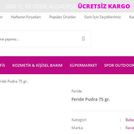
ÜCRETSİZ KARGO
2000 TL VE ÜZERİ ALIŞVERİŞE
er
Haftanın Fırsatları
Popüler Ürünler
Sizin İçin Seçtiklerimiz
Ka
FİS
KOZMETİK & KİŞİSEL BAKIM
SÜPERMARKET
SPOR OUTDOO
ride Pudra 75 gr.
Feride
Feride Pudra 75 gr.
Kategori
Bebe
Marka
Feri