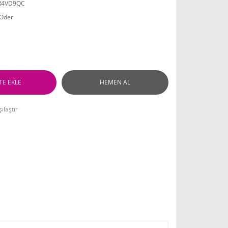
R4VD9QC
 Öder
TE EKLE
HEMEN AL
ılaştır