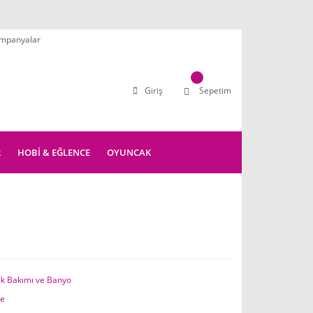
mpanyalar
Giriş
Sepetim
R
HOBİ & EĞLENCE
OYUNCAK
k Bakımı ve Banyo
de