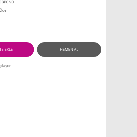
JDBPCND
 Öder
TE EKLE
HEMEN AL
ılaştır