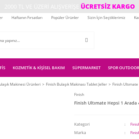
ÜCRETSİZ KARGO
2000 TL VE ÜZERİ ALIŞVERİŞE
er
Haftanın Fırsatları
Popüler Ürünler
Sizin İçin Seçtiklerimiz
Ka
FİS
KOZMETİK & KİŞİSEL BAKIM
SÜPERMARKET
SPOR OUTDOO
ulaşık Makinesi Ürünleri
Finish Bulaşık Makinası Tablet Jeller
Finish Ultımate
Finish
Finish Ultımate Hepsi 1 Arada 
Kategori
Finis
Marka
Finis