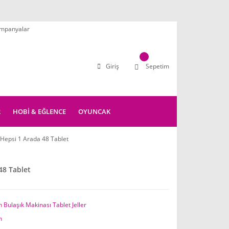
mpanyalar
Giriş
Sepetim
R
HOBİ & EĞLENCE
OYUNCAK
 Hepsi 1 Arada 48 Tablet
48 Tablet
h Bulaşık Makinası Tablet Jeller
h