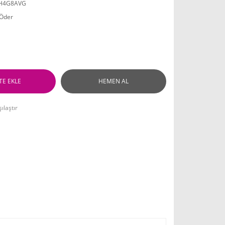
H4G8AVG
 Öder
TE EKLE
HEMEN AL
ılaştır