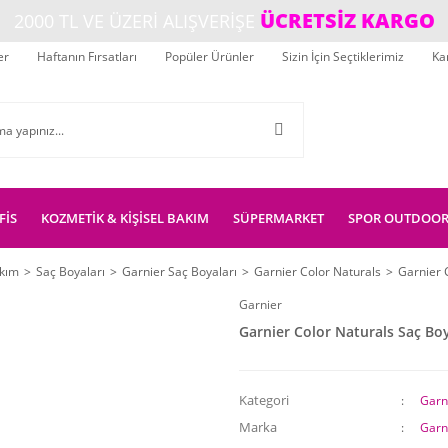
ÜCRETSİZ KARGO
2000 TL VE ÜZERİ ALIŞVERİŞE
er
Haftanın Fırsatları
Popüler Ürünler
Sizin İçin Seçtiklerimiz
Ka
FİS
KOZMETİK & KİŞİSEL BAKIM
SÜPERMARKET
SPOR OUTDOO
akım
Saç Boyaları
Garnier Saç Boyaları
Garnier Color Naturals
Garnier 
Garnier
Garnier Color Naturals Saç Boy
Kategori
Garn
Marka
Garn