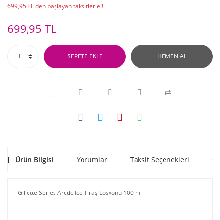
699,95 TL den başlayan taksitlerle!!
699,95 TL
SEPETE EKLE
HEMEN AL
Ürün Bilgisi
Yorumlar
Taksit Seçenekleri
Ön
Gillette Series Arctic Ice Tıraş Losyonu 100 ml