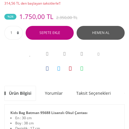
314,56 TL den başlayan taksitlerle!!
1.750,00 TL
%26
2.350,00 TL
SEPETE EKLE
HEMEN AL
Ürün Bilgisi
Yorumlar
Taksit Seçenekleri
Ön
Kids Bag Batman 95688 Lisanslı Okul Çantası
En : 30 cm
Boy : 38 cm
Derinlik : 17 cm