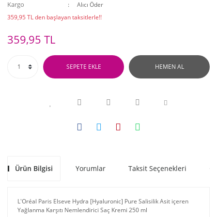
Kargo
Alıcı Öder
359,95 TL den başlayan taksitlerle!!
359,95 TL
SEPETE EKLE
HEMEN AL
Ürün Bilgisi
Yorumlar
Taksit Seçenekleri
Ön
L'Oréal Paris Elseve Hydra [Hyaluronic] Pure Salisilik Asit içeren
Yağlanma Karşıtı Nemlendirici Saç Kremi 250 ml