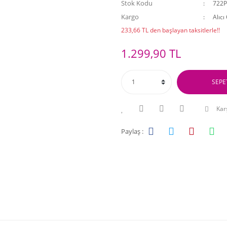
Stok Kodu
722
Kargo
Alıcı
233,66 TL den başlayan taksitlerle!!
1.299,90 TL
SEPE
Karş
Paylaş :