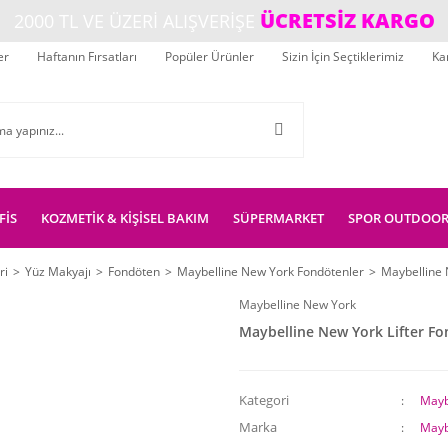
ÜCRETSİZ KARGO
2000 TL VE ÜZERİ ALIŞVERİŞE
er
Haftanın Fırsatları
Popüler Ürünler
Sizin İçin Seçtiklerimiz
Ka
FİS
KOZMETİK & KİŞİSEL BAKIM
SÜPERMARKET
SPOR OUTDOO
ri
Yüz Makyajı
Fondöten
Maybelline New York Fondötenler
Maybelline 
Maybelline New York
Maybelline New York Lifter F
Kategori
Mayb
Marka
Mayb