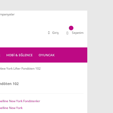
mpanyalar
Giriş
Sepetim
R
HOBİ & EĞLENCE
OYUNCAK
New York Lifter Fondöten 102
ondöten 102
elline New York Fondötenler
elline New York