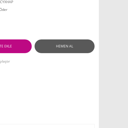
PCYXHAP
 Öder
TE EKLE
HEMEN AL
ılaştır