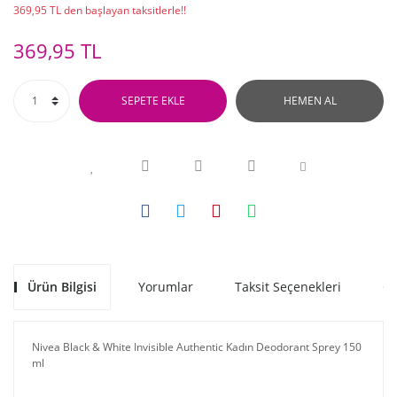
369,95 TL den başlayan taksitlerle!!
369,95 TL
SEPETE EKLE
HEMEN AL
Ürün Bilgisi
Yorumlar
Taksit Seçenekleri
Ön
Nivea Black & White Invisible Authentic Kadın Deodorant Sprey 150
ml