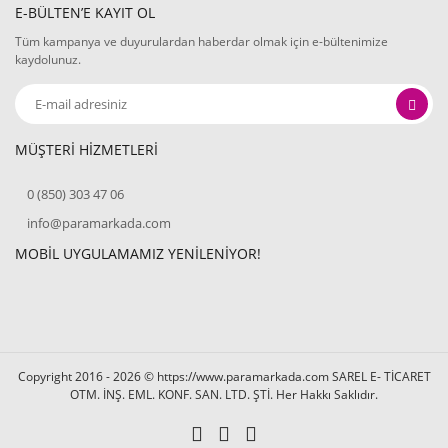
E-BÜLTEN’E KAYIT OL
Tüm kampanya ve duyurulardan haberdar olmak için e-bültenimize
kaydolunuz.
MÜŞTERİ HİZMETLERİ
0 (850) 303 47 06
info@paramarkada.com
MOBİL UYGULAMAMIZ YENİLENİYOR!
Copyright 2016 - 2026 © https://www.paramarkada.com SAREL E- TİCARET
OTM. İNŞ. EML. KONF. SAN. LTD. ŞTİ. Her Hakkı Saklıdır.