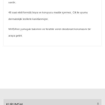
vardır.
48 saat etkili formülü boya ve koruyucu madde içermez. Cilt ile uyumu
dermatolojik testlerle kanıtlanmıştır.
NIVEA’nın yumuşak bakımını ve ferahlık veren deodorant korumasını bir
araya getirir.
KURUMSAL