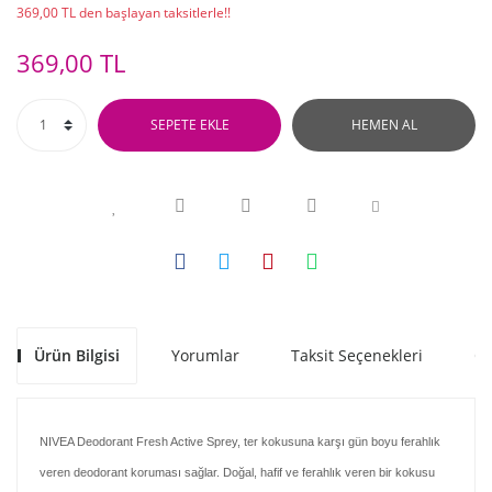
369,00 TL den başlayan taksitlerle!!
369,00 TL
SEPETE EKLE
HEMEN AL
Ürün Bilgisi
Yorumlar
Taksit Seçenekleri
Ön
NIVEA Deodorant Fresh Active Sprey, ter kokusuna karşı gün boyu ferahlık
veren deodorant koruması sağlar. Doğal, hafif ve ferahlık veren bir kokusu