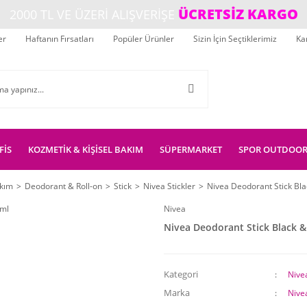
ÜCRETSİZ KARGO
2000 TL VE ÜZERİ ALIŞVERİŞE
er
Haftanın Fırsatları
Popüler Ürünler
Sizin İçin Seçtiklerimiz
Ka
FİS
KOZMETİK & KİŞİSEL BAKIM
SÜPERMARKET
SPOR OUTDOO
akım
Deodorant & Roll-on
Stick
Nivea Stickler
Nivea Deodorant Stick Bla
Nivea
Nivea Deodorant Stick Black &
Kategori
Nivea
Marka
Nive