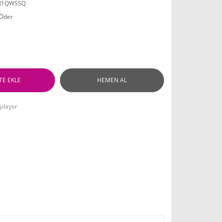
R1QWSSQ
 Öder
TE EKLE
HEMEN AL
ılaştır