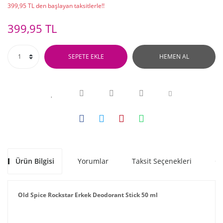
399,95 TL den başlayan taksitlerle!!
399,95 TL
SEPETE EKLE
HEMEN AL
Ürün Bilgisi
Yorumlar
Taksit Seçenekleri
Ön
Old Spice Rockstar Erkek Deodorant Stick 50 ml