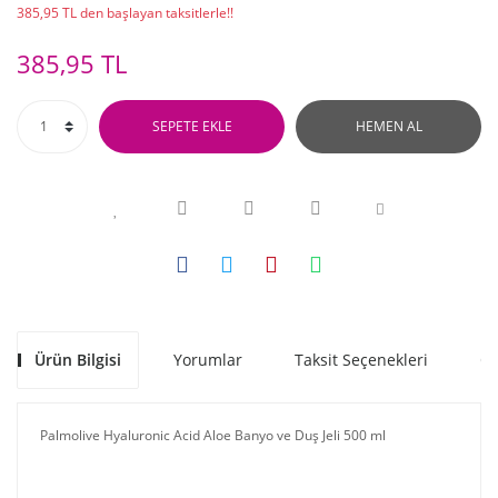
385,95 TL den başlayan taksitlerle!!
385,95 TL
SEPETE EKLE
HEMEN AL
Ürün Bilgisi
Yorumlar
Taksit Seçenekleri
Ön
Palmolive Hyaluronic Acid Aloe Banyo ve Duş Jeli 500 ml