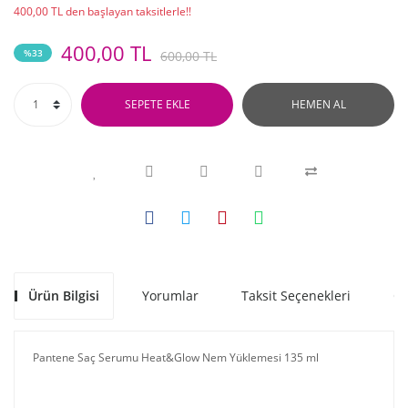
400,00 TL den başlayan taksitlerle!!
400,00 TL
%33
600,00 TL
SEPETE EKLE
HEMEN AL
Ürün Bilgisi
Yorumlar
Taksit Seçenekleri
Ön
Pantene Saç Serumu Heat&Glow Nem Yüklemesi 135 ml