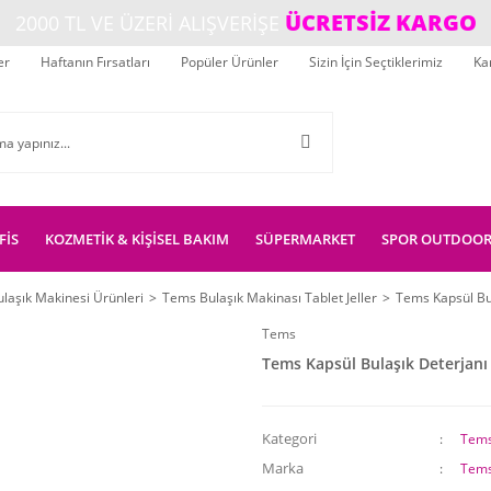
ÜCRETSİZ KARGO
2000 TL VE ÜZERİ ALIŞVERİŞE
er
Haftanın Fırsatları
Popüler Ürünler
Sizin İçin Seçtiklerimiz
Ka
FİS
KOZMETİK & KİŞİSEL BAKIM
SÜPERMARKET
SPOR OUTDOO
ulaşık Makinesi Ürünleri
Tems Bulaşık Makinası Tablet Jeller
Tems Kapsül Bul
Tems
Tems Kapsül Bulaşık Deterjanı 
Kategori
Tems 
Marka
Tem