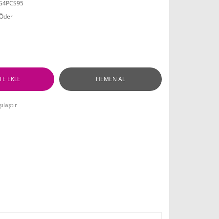
G4PCS95
 Öder
TE EKLE
HEMEN AL
ılaştır