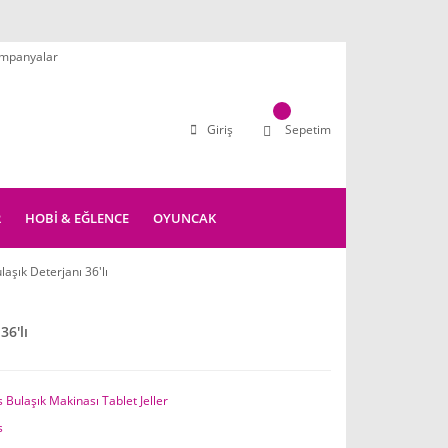
mpanyalar
Giriş
Sepetim
R
HOBİ & EĞLENCE
OYUNCAK
aşık Deterjanı 36'lı
36'lı
Bulaşık Makinası Tablet Jeller
s