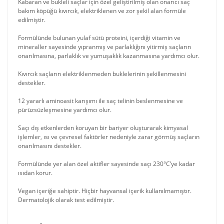
Kabaran ve bukleli saçlar için özel geliştirilmiş olan onarıcı saç
bakım köpüğü kıvırcık, elektriklenen ve zor şekil alan formüle
edilmiştir.
Formülünde bulunan yulaf sütü proteini, içerdiği vitamin ve
mineraller sayesinde yıpranmış ve parlaklığını yitirmiş saçların
onarılmasına, parlaklık ve yumuşaklık kazanmasına yardımcı olur.
Kıvırcık saçların elektriklenmeden buklelerinin şekillenmesini
destekler.
12 yararlı aminoasit karışımı ile saç telinin beslenmesine ve
pürüzsüzleşmesine yardımcı olur.
Saçı dış etkenlerden koruyan bir bariyer oluşturarak kimyasal
işlemler, ısı ve çevresel faktörler nedeniyle zarar görmüş saçların
onarılmasını destekler.
Formülünde yer alan özel aktifler sayesinde saçı 230°C’ye kadar
ısıdan korur.
Vegan içeriğe sahiptir. Hiçbir hayvansal içerik kullanılmamıştır.
Dermatolojik olarak test edilmiştir.