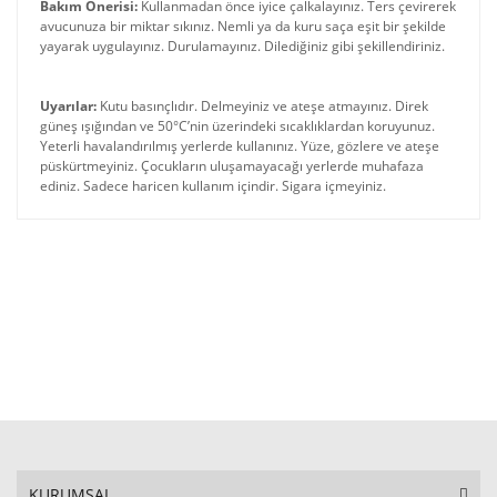
Bakım Önerisi:
Kullanmadan önce iyice çalkalayınız. Ters çevirerek
avucunuza bir miktar sıkınız. Nemli ya da kuru saça eşit bir şekilde
yayarak uygulayınız. Durulamayınız. Dilediğiniz gibi şekillendiriniz.
Uyarılar:
Kutu basınçlıdır. Delmeyiniz ve ateşe atmayınız. Direk
güneş ışığından ve 50°C’nin üzerindeki sıcaklıklardan koruyunuz.
Yeterli havalandırılmış yerlerde kullanınız. Yüze, gözlere ve ateşe
püskürtmeyiniz. Çocukların uluşamayacağı yerlerde muhafaza
ediniz. Sadece haricen kullanım içindir. Sigara içmeyiniz.
KURUMSAL