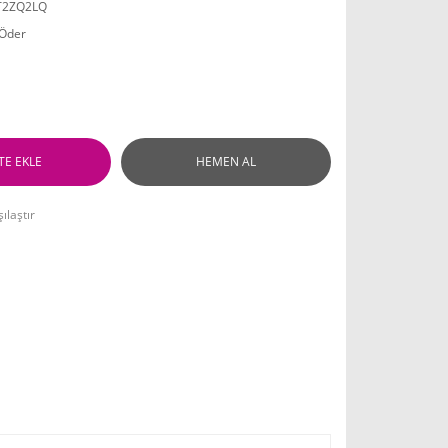
T2ZQ2LQ
 Öder
TE EKLE
HEMEN AL
ılaştır