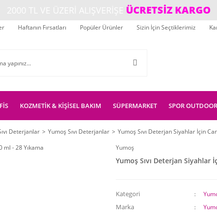
ÜCRETSİZ KARGO
2000 TL VE ÜZERİ ALIŞVERİŞE
er
Haftanın Fırsatları
Popüler Ürünler
Sizin İçin Seçtiklerimiz
Ka
FİS
KOZMETİK & KİŞİSEL BAKIM
SÜPERMARKET
SPOR OUTDOO
Sıvı Deterjanlar
Yumoş Sıvı Deterjanlar
Yumoş Sıvı Deterjan Siyahlar İçin Ca
Yumoş
Yumoş Sıvı Deterjan Siyahlar İ
Kategori
Yumo
Marka
Yum