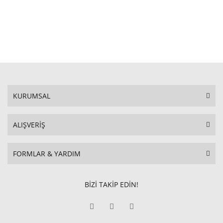
KURUMSAL
ALIŞVERİŞ
FORMLAR & YARDIM
BİZİ TAKİP EDİN!