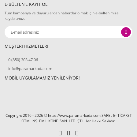
E-BÜLTEN’E KAYIT OL
Tüm kampanya ve duyurulardan haberdar olmak için e-bültenimize
kaydolunuz.
MÜŞTERİ HİZMETLERİ
0 (850) 303 47 06
info@paramarkada.com
MOBİL UYGULAMAMIZ YENİLENİYOR!
Copyright 2016 - 2026 © https://www.paramarkada.com SAREL E- TİCARET
OTM. İNŞ. EML. KONF. SAN. LTD. ŞTİ. Her Hakkı Saklıdır.