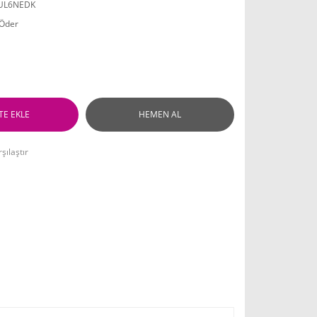
UL6NEDK
 Öder
TE EKLE
HEMEN AL
şılaştır