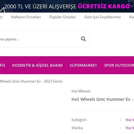
ÜCRETSİZ KARGO
2000 TL VE ÜZERİ ALIŞVERİŞE
er
Haftanın Fırsatları
Popüler Ürünler
Sizin İçin Seçtiklerimiz
Ka
FİS
KOZMETİK & KİŞİSEL BAKIM
SÜPERMARKET
SPOR OUTDOO
Wheels Gmc Hummer Ev - 2023 Serisi
Hot Wheels
Hot Wheels Gmc Hummer Ev - 2
Kategori
Hot 
Marka
Hot 