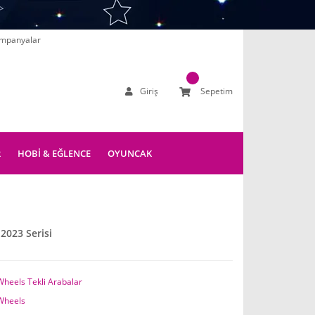
mpanyalar
Giriş
Sepetim
R
HOBİ & EĞLENCE
OYUNCAK
023 Serisi
Wheels Tekli Arabalar
Wheels